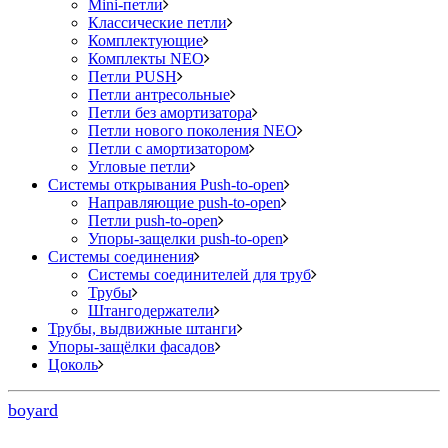
Mini-петли
Классические петли
Комплектующие
Комплекты NEO
Петли PUSH
Петли антресольные
Петли без амортизатора
Петли нового поколения NEO
Петли с амортизатором
Угловые петли
Системы открывания Push-to-open
Направляющие push-to-open
Петли push-to-open
Упоры-защелки push-to-open
Системы соединения
Системы соединителей для труб
Трубы
Штангодержатели
Трубы, выдвижные штанги
Упоры-защёлки фасадов
Цоколь
boyard