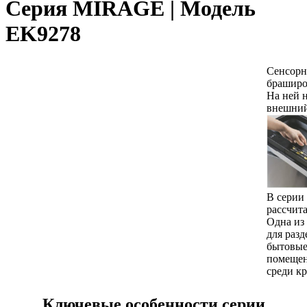
Серия MIRAGE | Модель
EK9278
Сенсорн
браширо
На ней н
внешний
В серии
рассчит
Одна из
для раз
бытовые
помещен
среди к
Ключевые особенности серии