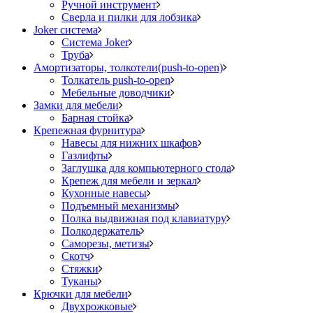
Ручной инструмент
Сверла и пилки для лобзика
Joker система
Система Joker
Труба
Амортизаторы, толкотели(push-to-open)
Толкатель push-to-open
Мебельные доводчики
Замки для мебели
Барная стойка
Крепежная фурнитура
Навесы для нижних шкафов
Газлифты
Заглушка для компьютерного стола
Крепеж для мебели и зеркал
Кухонные навесы
Подъемный механизмы
Полка выдвижная под клавиатуру
Полкодержатель
Саморезы, метизы
Скотч
Стяжки
Туканы
Крючки для мебели
Двухрожковые