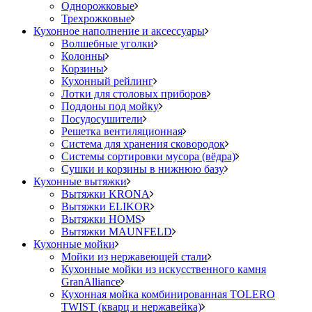
Однорожковые
Трехрожковые
Кухонное наполнение и аксессуары
Волшебные уголки
Колонны
Корзины
Кухонный рейлинг
Лотки для столовых приборов
Поддоны под мойку
Посудосушители
Решетка вентиляционная
Система для хранения сковородок
Системы сортировки мусора (вёдра)
Сушки и корзины в нижнюю базу
Кухонные вытяжки
Вытяжки KRONA
Вытяжки ELIKOR
Вытяжки HOMS
Вытяжки MAUNFELD
Кухонные мойки
Мойки из нержавеющей стали
Кухонные мойки из искусственного камня
GranAlliance
Кухонная мойка комбинированная TOLERO
TWIST (кварц и нержавейка)