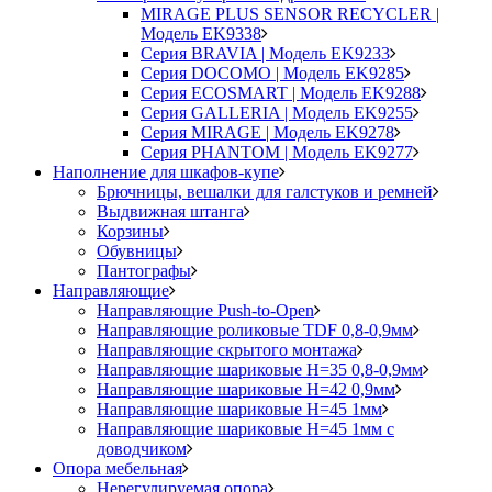
MIRAGE PLUS SENSOR RECYCLER |
Модель EK9338
Серия BRAVIA | Модель EK9233
Серия DOCOMO | Модель EK9285
Серия ECOSMART | Модель EK9288
Серия GALLERIA | Модель EK9255
Серия MIRAGE | Модель EK9278
Серия PHANTOM | Модель EK9277
Наполнение для шкафов-купе
Брючницы, вешалки для галстуков и ремней
Выдвижная штанга
Корзины
Обувницы
Пантографы
Направляющие
Направляющие Push-to-Open
Направляющие роликовые TDF 0,8-0,9мм
Направляющие скрытого монтажа
Направляющие шариковые H=35 0,8-0,9мм
Направляющие шариковые H=42 0,9мм
Направляющие шариковые H=45 1мм
Направляющие шариковые H=45 1мм с
доводчиком
Опора мебельная
Нерегулируемая опора