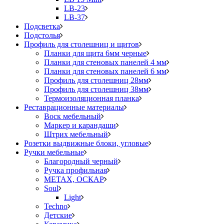
LB-23
LB-37
Подсветка
Подстолья
Профиль для столешниц и щитов
Планки для щита 6мм черные
Планки для стеновых панелей 4 мм
Планки для стеновых панелей 6 мм
Профиль для столешниц 28мм
Профиль для столешниц 38мм
Термоизоляционная планка
Реставрационные материалы
Воск мебельный
Маркер и карандаши
Штрих мебельный
Розетки выдвижные блоки, угловые
Ручки мебельные
Благородный черный
Ручка профильная
METAX, ОСКАР
Soul
Light
Techno
Детские