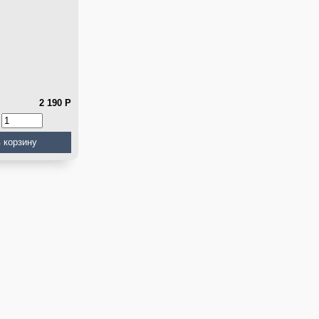
2 190
Р
: