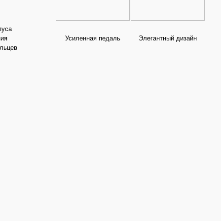
пуса
ния
Усиленная педаль
Элегантный дизайн
альцев