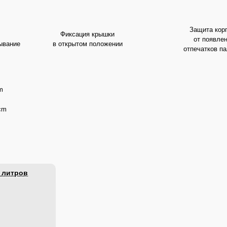
Защита кор
Фиксация крышки
от появле
ывание
в открытом положении
отпечатков п
m
8cm
6 литров