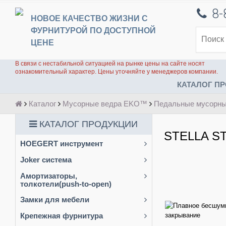
8-
НОВОЕ КАЧЕСТВО ЖИЗНИ С
ФУРНИТУРОЙ ПО ДОСТУПНОЙ
ЦЕНЕ
В связи с нестабильной ситуацией на рынке цены на сайте носят
ознакомительный характер. Цены уточняйте у менеджеров компании.
КАТАЛОГ ПР
Каталог
Мусорные ведра EKO™
Педальные мусорн
КАТАЛОГ ПРОДУКЦИИ
STELLA ST
HOEGERT инструмент
Биты
Joker система
Ручной инструмент
Система Joker
Амортизаторы,
толкотели(push-to-open)
Сверла и пилки для лобзика
Труба
Толкатель push-to-open
Замки для мебели
Барная стойка
Мебельные доводчики
Крепежная фурнитура