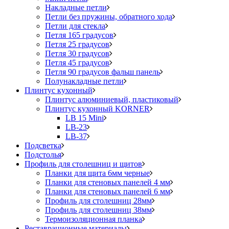
Накладные петли
Петли без пружины, обратного хода
Петли для стекла
Петля 165 градусов
Петля 25 градусов
Петля 30 градусов
Петля 45 градусов
Петля 90 градусов фальш панель
Полунакладные петли
Плинтус кухонный
Плинтус алюминиевый, пластиковый
Плинтус кухонный KORNER
LB 15 Mini
LB-23
LB-37
Подсветка
Подстолья
Профиль для столешниц и щитов
Планки для щита 6мм черные
Планки для стеновых панелей 4 мм
Планки для стеновых панелей 6 мм
Профиль для столешниц 28мм
Профиль для столешниц 38мм
Термоизоляционная планка
Реставрационные материалы