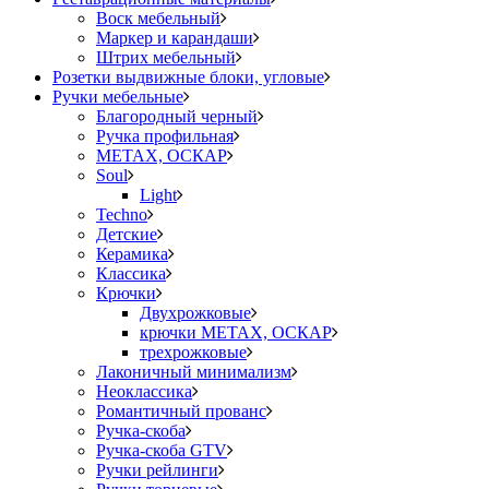
Воск мебельный
Маркер и карандаши
Штрих мебельный
Розетки выдвижные блоки, угловые
Ручки мебельные
Благородный черный
Ручка профильная
METAX, ОСКАР
Soul
Light
Techno
Детские
Керамика
Классика
Крючки
Двухрожковые
крючки METAX, ОСКАР
трехрожковые
Лаконичный минимализм
Неоклассика
Романтичный прованс
Ручка-скоба
Ручка-скоба GTV
Ручки рейлинги