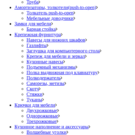
Труба
Амортизаторы, толкотели(push-to-open)
Толкатель push-to-open
Мебельные доводчики
Замки для мебели
Барная стойка
Крепежная фурнитура
Навесы для нижних шкафов
Газлифты
Заглушка для компьютерного стола
Крепеж для мебели и зеркал
Кухонные навесы
Подъемный механизмы
Полка выдвижная под клавиатуру
Полкодержатель
Саморезы, метизы
Скотч
Стяжки
Туканы
Крючки для мебели
Двухрожковые
Однорожковые
Трехрожковые
Кухонное наполнение и аксессуары
Волшебные уголки