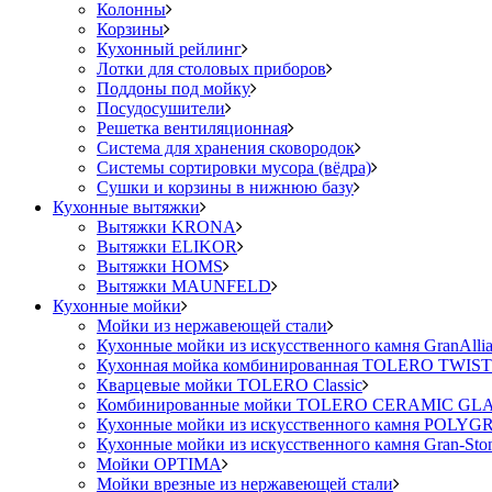
Колонны
Корзины
Кухонный рейлинг
Лотки для столовых приборов
Поддоны под мойку
Посудосушители
Решетка вентиляционная
Система для хранения сковородок
Системы сортировки мусора (вёдра)
Сушки и корзины в нижнюю базу
Кухонные вытяжки
Вытяжки KRONA
Вытяжки ELIKOR
Вытяжки HOMS
Вытяжки MAUNFELD
Кухонные мойки
Мойки из нержавеющей стали
Кухонные мойки из искусственного камня GranAlli
Кухонная мойка комбинированная TOLERO TWIST (
Кварцевые мойки TOLERO Classic
Комбинированные мойки TOLERO CERAMIC GLASS 
Кухонные мойки из искусственного камня POLY
Кухонные мойки из искусственного камня Gran-Sto
Мойки OPTIMA
Мойки врезные из нержавеющей стали