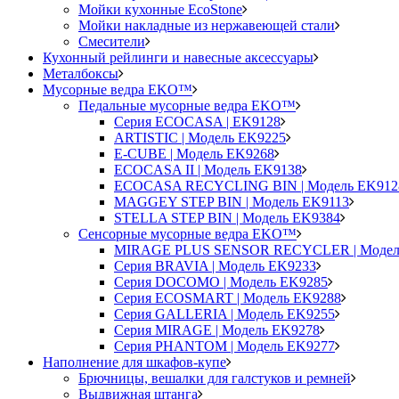
Мойки кухонные EcoStone
Мойки накладные из нержавеющей стали
Смесители
Кухонный рейлинги и навесные аксессуары
Металбоксы
Мусорные ведра EKO™
Педальные мусорные ведра EKO™
Серия ECOCASA | EK9128
ARTISTIC | Модель EK9225
E-CUBE | Модель EK9268
ECOCASA II | Модель EK9138
ECOCASA RECYCLING BIN | Модель EK912
MAGGEY STEP BIN | Модель EK9113
STELLA STEP BIN | Модель EK9384
Сенсорные мусорные ведра EKO™
MIRAGE PLUS SENSOR RECYCLER | Модел
Серия BRAVIA | Модель EK9233
Серия DOCOMO | Модель EK9285
Серия ECOSMART | Модель EK9288
Серия GALLERIA | Модель EK9255
Серия MIRAGE | Модель EK9278
Серия PHANTOM | Модель EK9277
Наполнение для шкафов-купе
Брючницы, вешалки для галстуков и ремней
Выдвижная штанга