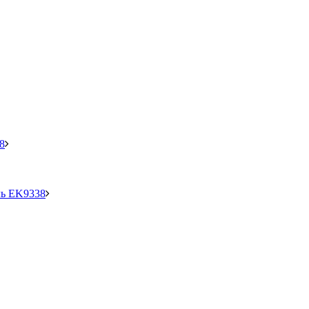
8
ь EK9338