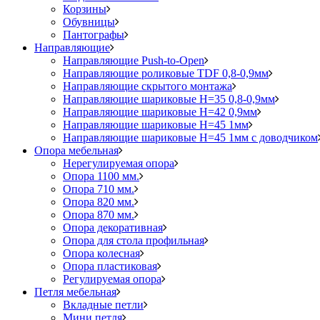
Корзины
Обувницы
Пантографы
Направляющие
Направляющие Push-to-Open
Направляющие роликовые TDF 0,8-0,9мм
Направляющие скрытого монтажа
Направляющие шариковые H=35 0,8-0,9мм
Направляющие шариковые H=42 0,9мм
Направляющие шариковые H=45 1мм
Направляющие шариковые H=45 1мм с доводчиком
Опора мебельная
Нерегулируемая опора
Опора 1100 мм.
Опора 710 мм.
Опора 820 мм.
Опора 870 мм.
Опора декоративная
Опора для стола профильная
Опора колесная
Опора пластиковая
Регулируемая опора
Петля мебельная
Вкладные петли
Мини петля